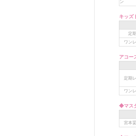
ン
キッズ
定期
ワン
アコー
定期レ
ワン
◆マス
宮本妥