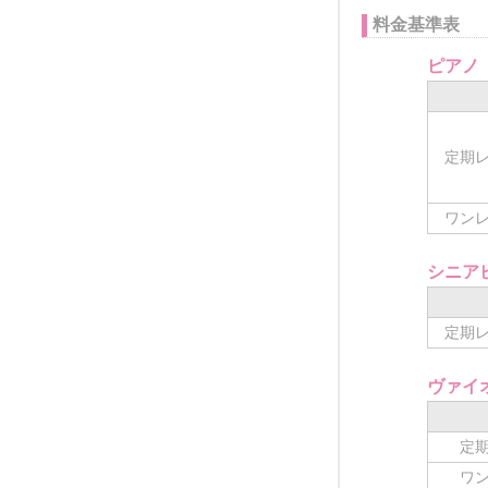
料金基準表
ピアノ
定期レ
ワンレ
シニア
定期レ
ヴァイ
定期
ワン