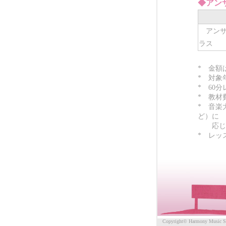
◆アン
アンサ
ラス
* 金額
* 対象
* 60
* 教材
* 音楽
ど）に
応じて
* レッ
Copyright© Harmony Music Stu