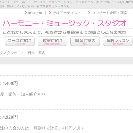
フルート、クラリネット、サックス、マリンバ、ドラム、キッズドラム、ギターのレッスンならJR守
楽典、副科ピアノなど音高・音大受験向けレッスンも
instagram
登録アーティスト
コンサート企画・演奏
クスタジオ
>
料金ご案内
4,400円
度／家族・知人紹介あり）
4,920円
途中入会の方は、月割りで計算。410円／月）