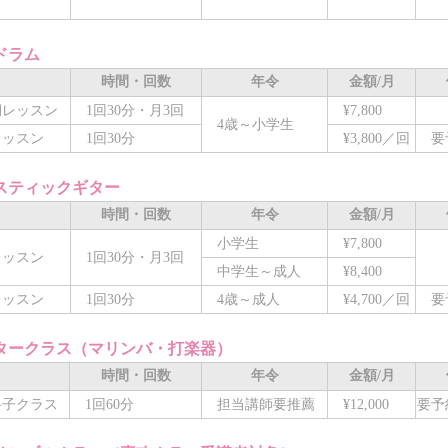
ドラム
時間・回数
年令
金額/月
レッスン
1回30分・月3回
¥7,800
4歳～小学生
レッスン
1回30分
¥3,800／回
要
スティックギター
時間・回数
年令
金額/月
小学生
¥7,800
ッスン
1回30分・月3回
中学生～成人
¥8,400
レッスン
1回30分
4歳～成人
¥4,700／回
要
タークラス（マリンバ・打楽器）
時間・回数
年令
金額/月
子クラス
1回60分
担当講師要推薦
¥12,000
要予