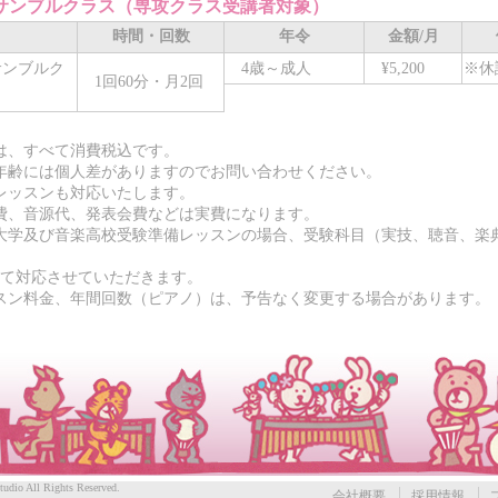
サンブルクラス（専攻クラス受講者対象）
時間・回数
年令
金額/月
ンブルク
4歳～成人
¥5,200
※休
1回60分・月2回
は、すべて消費税込です。
年齢には個人差がありますのでお問い合わせください。
分レッスンも対応いたします。
費、音源代、発表会費などは実費になります。
大学及び音楽高校受験準備レッスンの場合、受験科目（実技、聴音、楽
対応させていただきます。
スン料金、年間回数（ピアノ）は、予告なく変更する場合があります。
dio All Rights Reserved.
会社概要
採用情報